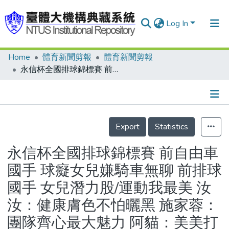
Log In
Home
體育新聞剪報
體育新聞剪報
Communities & Collections
永信杯全國排球錦標賽 前自由車國手 球癡女兒嫌騎車無聊 前排球國手 女兒潛力股/運動我最美 汝汝：健康膚色不怕曬黑 施家蓉：團隊齊心最大魅力 阿貓：美美打球蠻不錯的
Research Outputs
Fundings & Projects
Details
People
Export
Statistics
Organizations
永信杯全國排球錦標賽 前自由車
Statistics
國手 球癡女兒嫌騎車無聊 前排球
國手 女兒潛力股/運動我最美 汝
汝：健康膚色不怕曬黑 施家蓉：
團隊齊心最大魅力 阿貓：美美打