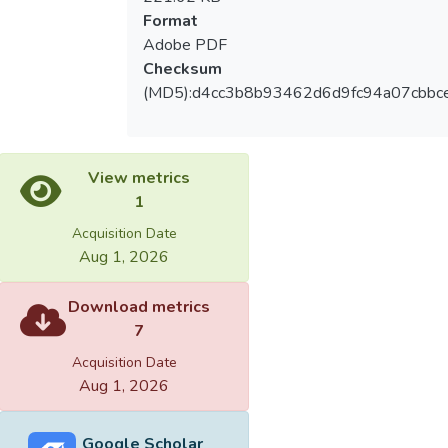
Format
Adobe PDF
Checksum
(MD5):d4cc3b8b93462d6d9fc94a07cbbc
View metrics
1
Acquisition Date
Aug 1, 2026
Download metrics
7
Acquisition Date
Aug 1, 2026
Google Scholar