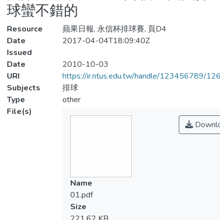
球蠻不錯的
Resource
蘋果日報, 永信杯排球賽, 頁D4
Date
2017-04-04T18:09:40Z
Issued
Date
2010-10-03
URI
https://ir.ntus.edu.tw/handle/123456789/1
Subjects
排球
Type
other
File(s)
Downl
Name
01.pdf
Size
221.62 KB