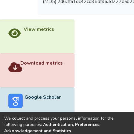
(MD5):2d63fa1dc42cd95df9a3d727dab2
View metrics
Download metrics
Google Scholar
We collect and process your personal information for the
following purposes:
Authentication, Preferences,
Acknowledgement and Statistics
.
Built with
DSpace-CRIS software
- Extension maintained and