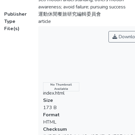
緒的瞭解」；校級代表隊顯著高於全中運代
awareness; avoid failure; pursuing success
表隊傾向於「追求成功」動機；情緒智力的
Publisher
運動休閒餐旅研究編輯委員會
「自我激勵」與「他人情緒認知」越高則運
Type
article
動成就動機的「避免失敗」及「追求成功」
File(s)
越高；情緒智力的「自我情緒管理」、「自
Downlo
我情緒的瞭解」及運動成就動機的「追求成
功」是滿意度的重要因素。所以，提昇田徑
選手之情緒智力則會提高選手之運動成就動
機和滿意度，相輔相成下才能提昇我國田徑
運動。
Name
No Thumbnail
Available
index.html
Size
173 B
Format
HTML
Checksum