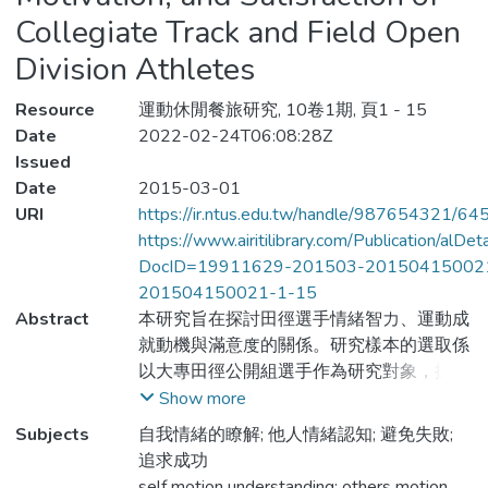
Collegiate Track and Field Open
Division Athletes
Resource
運動休閒餐旅研究, 10卷1期, 頁1 - 15
Date
2022-02-24T06:08:28Z
Issued
Date
2015-03-01
URI
https://ir.ntus.edu.tw/handle/987654321/64
https://www.airitilibrary.com/Publication/alDe
DocID=19911629-201503-20150415002
201504150021-1-15
Abstract
本研究旨在探討田徑選手情緒智力、運動成
就動機與滿意度的關係。研究樣本的選取係
以大專田徑公開組選手作為研究對象，採便
利取樣的方式進行問卷調查及蒐集相關資
Show more
訊，本研究以獨立樣本t檢定、單因子變異
Subjects
自我情緒的瞭解; 他人情緒認知; 避免失敗;
數分析、典型相關及多元逐步迴歸進行資料
追求成功
分析。結果得知男生較女生傾向於「自我情
self motion understanding; others motion