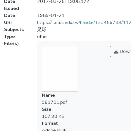
Date
2017-03-25T19:08:17Z
Issued
Date
1989-01-21
URI
https://ir.ntus.edu.tw/handle/123456789/1
Subjects
足球
Type
other
File(s)
Down
Name
961701.pdf
Size
107.98 KB
Format
Adobe PDF