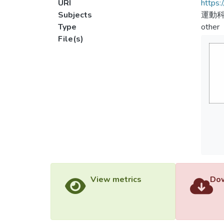
URI
https:
Subjects
運動
Type
other
File(s)
View metrics
Dow