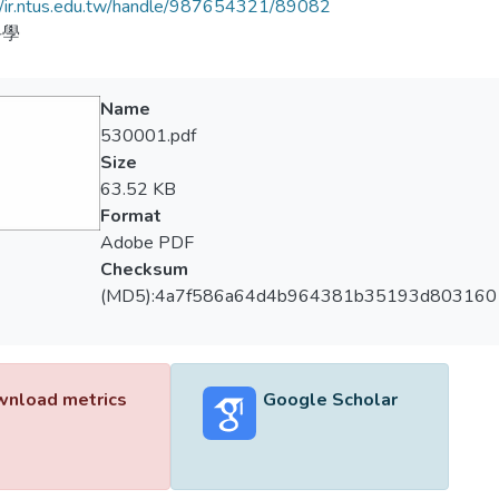
//ir.ntus.edu.tw/handle/987654321/89082
科學
Name
530001.pdf
Size
63.52 KB
Format
Adobe PDF
Checksum
(MD5):4a7f586a64d4b964381b35193d803160
nload metrics
Google Scholar