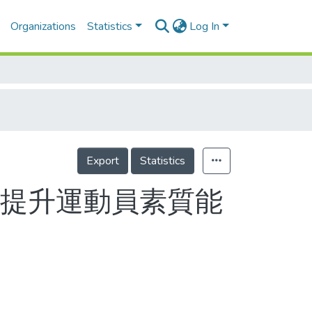
Organizations
Statistics
Log In
Export
Statistics
 提升運動員素質能