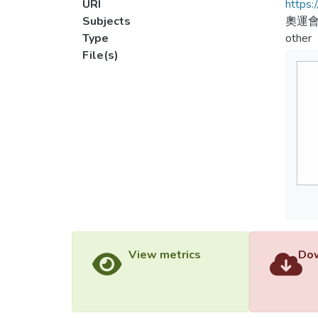
URI
https:
Subjects
奧運會
Type
other
File(s)
View metrics
Dow