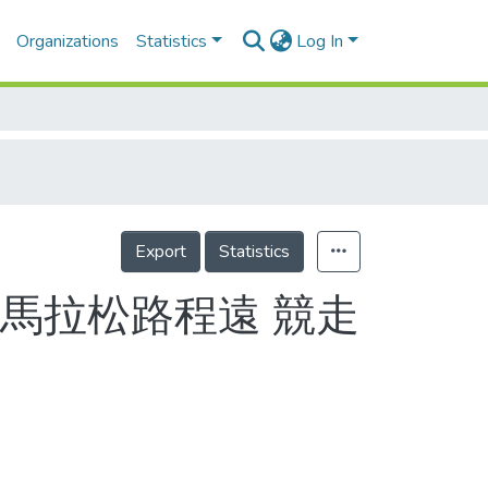
Organizations
Statistics
Log In
Export
Statistics
馬拉松路程遠 競走