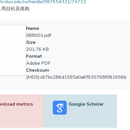
//ir.ntus.edu.tw/handle/987654321/74722
;馬拉松及路跑
Name
088001.pdf
Size
201.76 KB
Format
Adobe PDF
Checksum
(MD5):c67bc286d1595a0a6f930768f081696b
nload metrics
Google Scholar