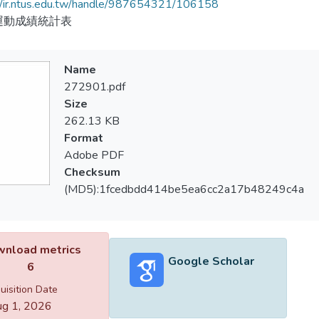
//ir.ntus.edu.tw/handle/987654321/106158
運動成績統計表
Name
272901.pdf
Size
262.13 KB
Format
Adobe PDF
Checksum
(MD5):1fcedbdd414be5ea6cc2a17b48249c4a
nload metrics
Google Scholar
6
uisition Date
g 1, 2026