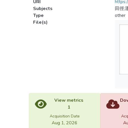
URI
https:
Subjects
田徑;
Type
other
File(s)
View metrics
Dow
1
Acquisition Date
Acq
Aug 1, 2026
Au