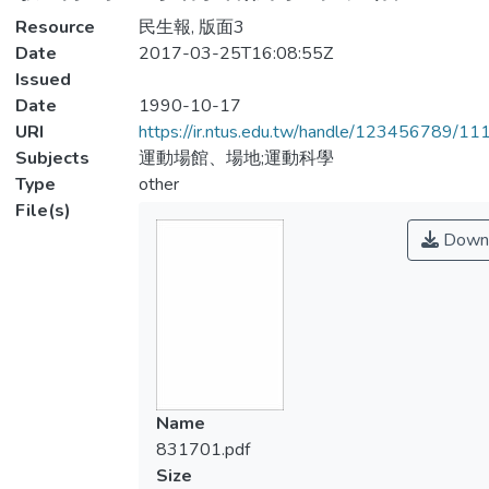
Resource
民生報, 版面3
Date
2017-03-25T16:08:55Z
Issued
Date
1990-10-17
URI
https://ir.ntus.edu.tw/handle/123456789/1
Subjects
運動場館、場地;運動科學
Type
other
File(s)
Down
Name
831701.pdf
Size