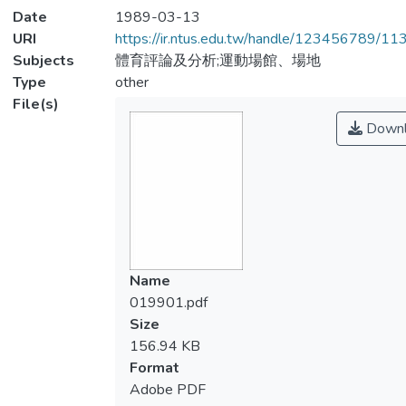
Date
1989-03-13
URI
https://ir.ntus.edu.tw/handle/123456789/1
Subjects
體育評論及分析;運動場館、場地
Type
other
File(s)
Downl
Name
019901.pdf
Size
156.94 KB
Format
Adobe PDF