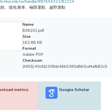
//ir.ntus.edu.tw/handle/987654321/82224
館、場地;賽車、極限運動、越野運動
Name
838201.pdf
Size
162.88 KB
Format
Adobe PDF
Checksum
(MD5):40cfd2308dc46b5385d865cd4afb82c5
nload metrics
Google Scholar