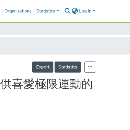
Organizations
Statistics
Log In
Export
Statistics
提供喜愛極限運動的