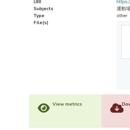
URI
https:
Subjects
運動場
Type
other
File(s)
View metrics
Dow