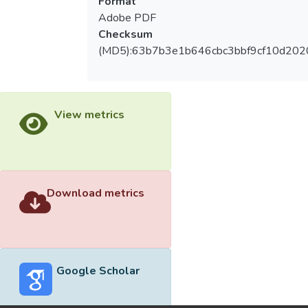
Format
Adobe PDF
Checksum
(MD5):63b7b3e1b646cbc3bbf9cf10d202
View metrics
Download metrics
Google Scholar