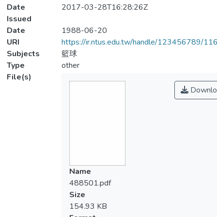
Date
2017-03-28T16:28:26Z
Issued
Date
1988-06-20
URI
https://ir.ntus.edu.tw/handle/123456789/1
Subjects
籃球
Type
other
File(s)
Downlo
Name
488501.pdf
Size
154.93 KB