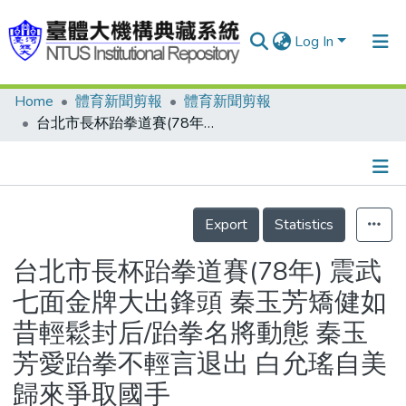
Log In
Home
體育新聞剪報
體育新聞剪報
Communities & Collections
台北市長杯跆拳道賽(78年) 震武七面金牌大出鋒頭 秦玉芳矯健如昔輕鬆封后/跆拳名將動態 秦玉芳愛跆拳不輕言退出 白允瑤自美歸來爭取國手
Research Outputs
Fundings & Projects
Details
People
Export
Statistics
Organizations
台北市長杯跆拳道賽(78年) 震武
Statistics
七面金牌大出鋒頭 秦玉芳矯健如
昔輕鬆封后/跆拳名將動態 秦玉
芳愛跆拳不輕言退出 白允瑤自美
歸來爭取國手