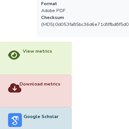
Format
Adobe PDF
Checksum
(MD5):0d053fa85bc36d6e71c8ffbd8f5d
View metrics
Download metrics
Google Scholar