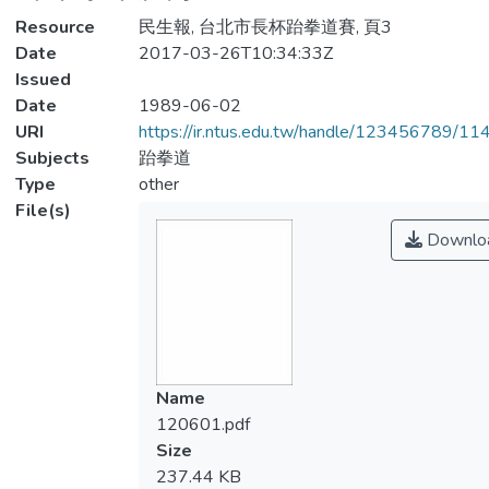
Resource
民生報, 台北市長杯跆拳道賽, 頁3
Date
2017-03-26T10:34:33Z
Issued
Date
1989-06-02
URI
https://ir.ntus.edu.tw/handle/123456789/1
Subjects
跆拳道
Type
other
File(s)
Downlo
Name
120601.pdf
Size
237.44 KB