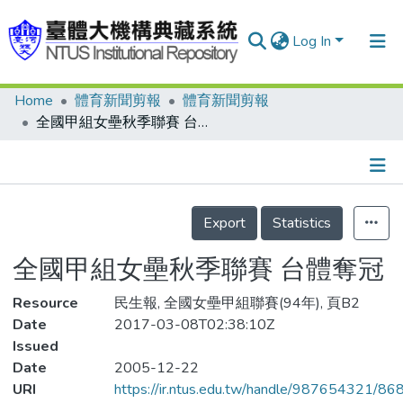
Log In
Home
體育新聞剪報
體育新聞剪報
Communities & Collections
全國甲組女壘秋季聯賽 台體奪冠
Research Outputs
Fundings & Projects
Details
People
Export
Statistics
Organizations
全國甲組女壘秋季聯賽 台體奪冠
Statistics
Resource
民生報, 全國女壘甲組聯賽(94年), 頁B2
Date
2017-03-08T02:38:10Z
Issued
Date
2005-12-22
URI
https://ir.ntus.edu.tw/handle/987654321/86