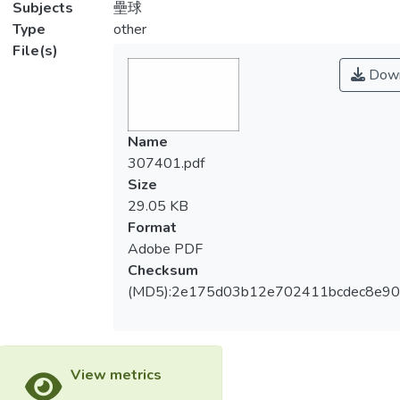
Subjects
壘球
Type
other
File(s)
Down
Name
307401.pdf
Size
29.05 KB
Format
Adobe PDF
Checksum
(MD5):2e175d03b12e702411bcdec8e9
View metrics