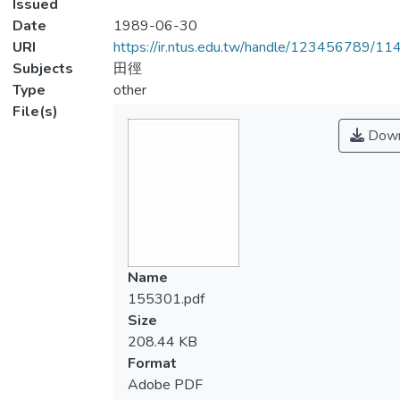
Issued
Date
1989-06-30
URI
https://ir.ntus.edu.tw/handle/123456789/1
Subjects
田徑
Type
other
File(s)
Down
Name
155301.pdf
Size
208.44 KB
Format
Adobe PDF