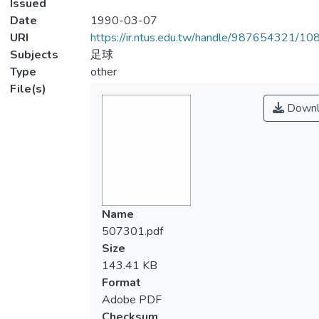
Issued
Date
1990-03-07
URI
https://ir.ntus.edu.tw/handle/987654321/1
Subjects
足球
Type
other
File(s)
Downl
Name
507301.pdf
Size
143.41 KB
Format
Adobe PDF
Checksum