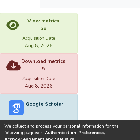
View metrics
58
Acquisition Date
Aug 8, 2026
Download metrics
5
Acquisition Date
Aug 8, 2026
Google Scholar
We collect and process your personal information for the
following purposes:
Authentication, Preferences,
Acknowledgement and Statistics
.
Built with
DSpace-CRIS software
- Extension maintained and