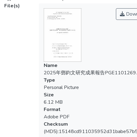
出在學校最重要和有價值的資源是教師，他
File(s)
們是學校改進努力的核心。可知，面對新課
Down
綱的推行，教師是否能夠轉化且提升教學品
質，是成功培育核心素養國民的重要關鍵。
Name
2025年鄧鈞文研究成果報告PGE1101269.p
Type
Personal Picture
Size
6.12 MB
Format
Adobe PDF
Checksum
(MD5):15148cd911035952d31babe57b