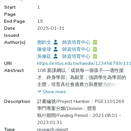
Start
1
Page
End Page
19
Date
2025-01-31
Issued
Author(s)
鄧鈞文
師資培育中心
陳俊瑋
師資培育中心
吳修廷
師資培育中心
URI
https://ir.ntus.edu.tw/handle/123456789/1
Abstract
108 新課綱以「成就每一個孩子──適性揚
才、終身學習」為願景，強調學生為學習的
主體，培育具社會適應力與應變力的終身學
習者，成為未來社會及產業所需要的人才。
Show more
究其原因，社會變動快速，知識半衰期急速
Description
計畫編號/Project Number：PGE1101269
縮短，素養導向教育的推動，實為奠定臺灣
學門專案分類/Division：體育
國家競爭力
執行期間/Funding Period：2021.08.01 –
的基石。於此之中，教師扮演著教育實施過
2023.01.31
程中相當關鍵的人物，OECD(2005）也指
Type
research report