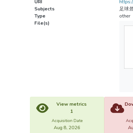
URI
https:
Subjects
足球;
Type
other
File(s)
View metrics
Dow
1
Acquisition Date
Acq
Aug 8, 2026
Au