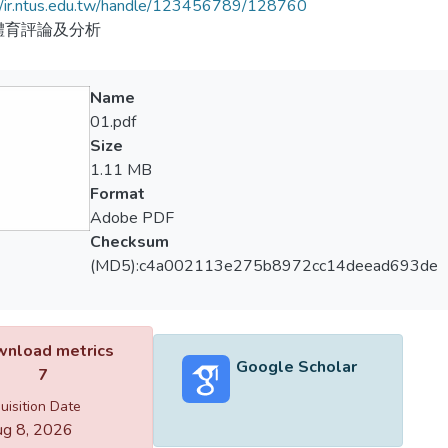
//ir.ntus.edu.tw/handle/123456789/128760
體育評論及分析
Name
01.pdf
Size
1.11 MB
Format
Adobe PDF
Checksum
(MD5):c4a002113e275b8972cc14deead693de
nload metrics
Google Scholar
7
uisition Date
g 8, 2026