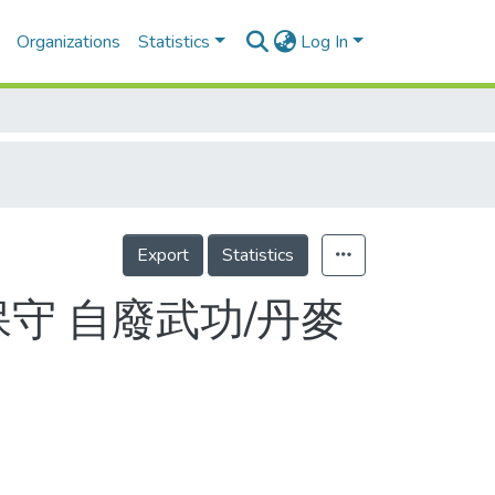
Organizations
Statistics
Log In
Export
Statistics
守 自廢武功/丹麥