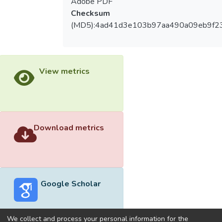
Adobe PDF
Checksum
(MD5):4ad41d3e103b97aa490a09eb9f2
View metrics
Download metrics
Google Scholar
We collect and process your personal information for the