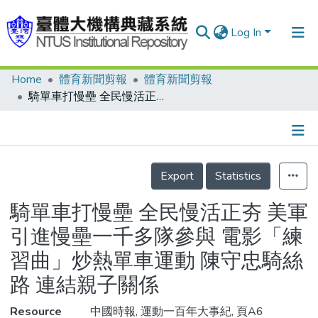
Log In
Home
體育新聞剪報
體育新聞剪報
Communities & Collections
騎單車打慢壘 全民慢活正夯 美軍引進慢壘一千多隊參與 電影「練習曲」炒熱單車運動 陳守忠騎絲路 連結親子關係
Research Outputs
Fundings & Projects
Details
People
Export
Statistics
Organizations
騎單車打慢壘 全民慢活正夯 美軍
Statistics
引進慢壘一千多隊參與 電影「練
習曲」炒熱單車運動 陳守忠騎絲
路 連結親子關係
Resource
中國時報, 運動一百年大事紀, 頁A6