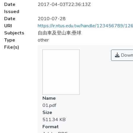
Date
2017-04-03T22:36:13Z
Issued
Date
2010-07-28
URI
https://ir.ntus.edu.tw/handle/123456789/1
Subjects
自由車及登山車;壘球
Type
other
File(s)
Down
Name
01.pdf
Size
511.34 KB
Format