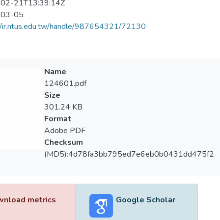
02-21T13:39:14Z
-03-05
//ir.ntus.edu.tw/handle/987654321/72130
Name
124601.pdf
Size
301.24 KB
Format
Adobe PDF
Checksum
(MD5):4d78fa3bb795ed7e6eb0b0431dd475f2
nload metrics
Google Scholar