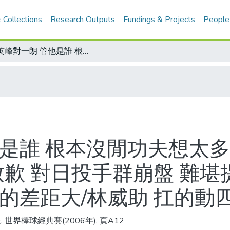
 Collections
Research Outputs
Fundings & Projects
People
蔡英峰對一朗 管他是誰 根本沒閒功夫想太多 按捕手配球投球而已/中華隊 向球迷致歉 對日投手群崩盤 難堪提前七局敗 教頭：輸球沒藉口 實力真的差距大/林威助 扛的動四棒重任
他是誰 根本沒閒功夫想太多
致歉 對日投手群崩盤 難堪
的差距大/林威助 扛的動
 世界棒球經典賽(2006年), 頁A12