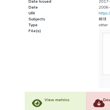
Date Issued
2017-
Date
2006
URI
https:
Subjects
棒球
Type
other
File(s)
View metrics
Dow