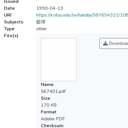
Issued
Date
1990-04-13
URI
https://ir.ntus.edu.tw/handle/987654321/1
Subjects
籃球
Type
other
File(s)
Downloa
Name
567401.pdf
Size
170 KB
Format
Adobe PDF
Checksum