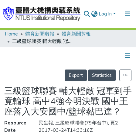
Log In
Home
體育新聞剪報
體育新聞剪報
Communities & Collections
三級籃球聯賽 輔大輕敵 冠軍到手竟輸球 高中4強今明決戰 國中王座落入大安國中/籃球黏巴達？
Research Outputs
Fundings & Projects
Details
People
Export
Statistics
Organizations
三級籃球聯賽 輔大輕敵 冠軍到手
Statistics
竟輸球 高中4強今明決戰 國中王
座落入大安國中/籃球黏巴達？
Resource
民生報, 三級籃球聯賽(79年台中), 頁2
Date
2017-03-24T14:33:16Z