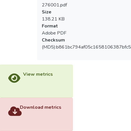
276001.pdf
Size
138.21 KB
Format
Adobe PDF
Checksum
(MD5):b861bc794af05c1658106387bfc
View metrics
Download metrics