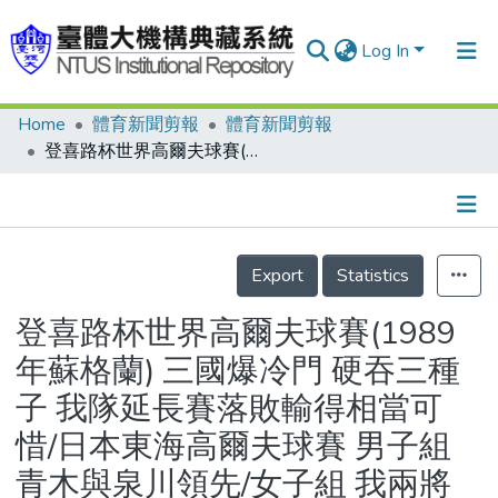
Log In
Home
體育新聞剪報
體育新聞剪報
Communities & Collections
登喜路杯世界高爾夫球賽(1989年蘇格蘭) 三國爆冷門 硬吞三種子 我隊延長賽落敗輸得相當可惜/日本東海高爾夫球賽 男子組 青木與泉川領先/女子組 我兩將涂阿玉和黃玥珡首日第六
Research Outputs
Fundings & Projects
Details
People
Export
Statistics
Organizations
登喜路杯世界高爾夫球賽(1989
Statistics
年蘇格蘭) 三國爆冷門 硬吞三種
子 我隊延長賽落敗輸得相當可
惜/日本東海高爾夫球賽 男子組
青木與泉川領先/女子組 我兩將