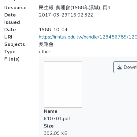
Resource
民生報, 奧運會(1988年漢城), 頁4
Date
2017-03-29T16:02:32Z
Issued
Date
1988-10-04
URI
https://ir.ntus.edu.tw/handle/123456789/1
Subjects
奧運會
Type
other
File(s)
Downl
Name
610701.pdf
Size
392.09 KB