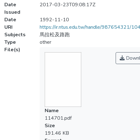
Date
2017-03-23T09:08:17Z
Issued
Date
1992-11-10
URI
https://ir.ntus.edu.tw/handle/987654321/1
Subjects
馬拉松及路跑
Type
other
File(s)
Downl
Name
114701.pdf
Size
191.46 KB