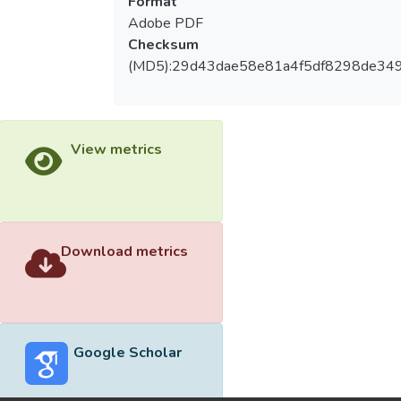
Format
Adobe PDF
Checksum
(MD5):29d43dae58e81a4f5df8298de34
View metrics
Download metrics
Google Scholar