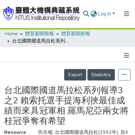
Log In
Home
體育新聞剪報
體育新聞剪報
Communities & Collections
台北國際國道馬拉松系列報導3之2 賴索托選手提海利挾最佳成績而來具冠軍相 羅馬尼亞兩女將 桂冠爭奪有希望
Research Outputs
Fundings & Projects
Details
People
Export
Statistics
Organizations
台北國際國道馬拉松系列報導3
Statistics
之2 賴索托選手提海利挾最佳成
績而來具冠軍相 羅馬尼亞兩女將
桂冠爭奪有希望
Resource
民生報, 台北國際國道馬拉松(1992年), 頁4