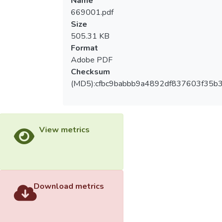
Name
669001.pdf
Size
505.31 KB
Format
Adobe PDF
Checksum
(MD5):cfbc9babbb9a4892df837603f35b
View metrics
Download metrics