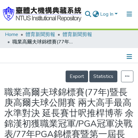
Log In
Home
體育新聞剪報
體育新聞剪報
Communities & Collections
職業高爾夫球錦標賽(77年)暨長庚高爾夫球公開賽 兩大高手最高水準對決 延長賽廿呎推桿博蒂 余錦漢初獲職業冠軍/PGA冠軍決戰表/77年PGA錦標賽暨第一屆長庚公開賽成績表/精采的結局 動人的友誼 當年三個同寢室的小兵 如今在果嶺上相互提攜成為佳話
Research Outputs
Fundings & Projects
Details
People
Export
Statistics
Organizations
職業高爾夫球錦標賽(77年)暨長
Statistics
庚高爾夫球公開賽 兩大高手最高
水準對決 延長賽廿呎推桿博蒂 余
錦漢初獲職業冠軍/PGA冠軍決戰
表/77年PGA錦標賽暨第一屆長