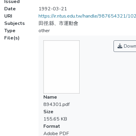
Issued
Date
1992-03-21
URI
https://ir.ntus.edu.tw/handle/987654321/1
Subjects
田徑;縣、市運動會
Type
other
File(s)
Down
Name
894301.pdf
Size
155.65 KB
Format
Adobe PDF