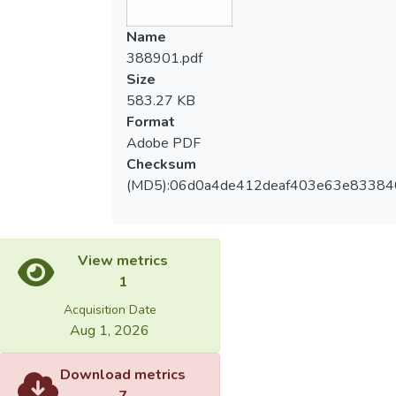
Name
388901.pdf
Size
583.27 KB
Format
Adobe PDF
Checksum
(MD5):06d0a4de412deaf403e63e8338
View metrics
1
Acquisition Date
Aug 1, 2026
Download metrics