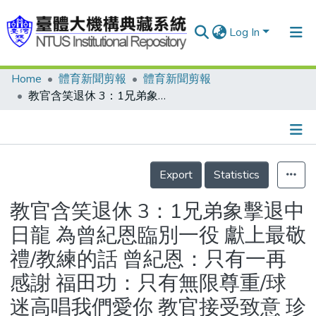
Log In
Home
體育新聞剪報
體育新聞剪報
Communities & Collections
教官含笑退休 3：1兄弟象擊退中日龍 為曾紀恩臨別一役 獻上最敬禮/教練的話 曾紀恩：只有一再感謝 福田功：只有無限尊重/球迷高唱我們愛你 教官接受致意 珍藏67號球衣/選手的話 李居明：心裡感覺奇怪 吳復連：仍會激勵我們
Research Outputs
Fundings & Projects
Details
People
Export
Statistics
Organizations
教官含笑退休 3：1兄弟象擊退中
Statistics
日龍 為曾紀恩臨別一役 獻上最敬
禮/教練的話 曾紀恩：只有一再
感謝 福田功：只有無限尊重/球
迷高唱我們愛你 教官接受致意 珍