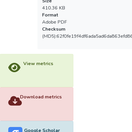
Size
410.36 KB
Format
Adobe PDF
Checksum
(MD5):62f0fe19f4df6ada5ad6da863efd8
View metrics
Download metrics
Google Scholar