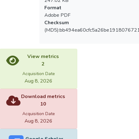
247.02 KB
Format
Adobe PDF
Checksum
(MD5):bb494ea60cfc5a26be1918076721
View metrics
2
Acquisition Date
Aug 8, 2026
Download metrics
10
Acquisition Date
Aug 8, 2026
Google Scholar