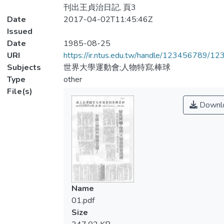
刊出王貞治日記, 頁3
Date
2017-04-02T11:45:46Z
Issued
Date
1985-08-25
URI
https://ir.ntus.edu.tw/handle/123456789/1
Subjects
世界大學運動會;人物特寫;棒球
Type
other
File(s)
Downl
Name
01.pdf
Size