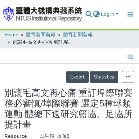
Log In
Home
體育新聞剪報
體育新聞剪報
Communities & Collections
別讓毛高文再心痛 重訂埠際聯賽 務必審慎/埠際聯賽 選定5種球類運動 體總下週研究籃協、足協所提計畫
Research Outputs
Fundings & Projects
Details
People
Export
Statistics
Organizations
別讓毛高文再心痛 重訂埠際聯賽
Statistics
務必審慎/埠際聯賽 選定5種球類
運動 體總下週研究籃協、足協所
提計畫
Resource
民生報, 版面2