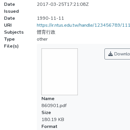
Date
2017-03-25T17:21:08Z
Issued
Date
1990-11-11
URI
https://ir.ntus.edu.tw/handle/123456789/1
Subjects
體育行政
Type
other
File(s)
Downlo
Name
860901.pdf
Size
180.19 KB
Format