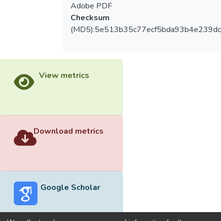
Adobe PDF
Checksum
(MD5):5e513b35c77ecf5bda93b4e239dc
View metrics
Download metrics
Google Scholar