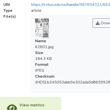
URI
https://ir.ntus.edu.tw/handle/987654321/66
Type
article
File(s)
Down
Name
62801.jpg
Size
184.3 KB
Format
JPEG
Checksum
(MD5):b245053abb9e302ada5d865992
View metrics