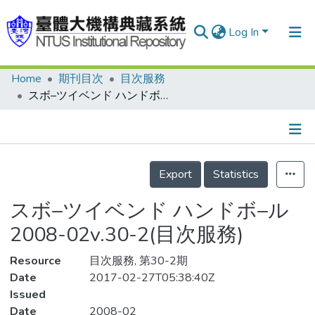
Log In
Home
期刊目次
目次服務
Communities & Collections
スボ–ツイベンド ハンドボ–ル 2008-02v.30-2(目次服務)
Research Outputs
Fundings & Projects
Details
People
Export
Statistics
Organizations
スボ–ツイベンド ハンドボ–ル
Statistics
2008-02v.30-2(目次服務)
Resource
目次服務, 第30-2期
Date
2017-02-27T05:38:40Z
Issued
Date
2008-02