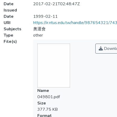
Date
2017-02-21T02:48:47Z
Issued
Date
1999-02-11
URI
https://ir.ntus.edu.tw/handle/987654321/74
Subjects
奧運會
Type
other
File(s)
Downl
Name
049801.pdf
Size
377.75 KB
Format