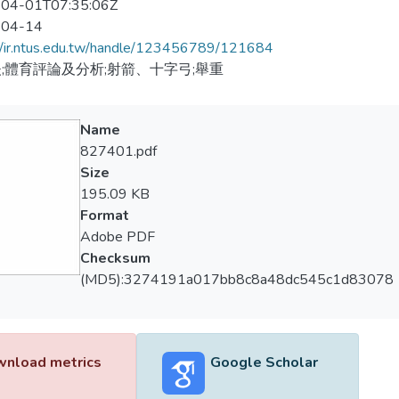
04-01T07:35:06Z
-04-14
//ir.ntus.edu.tw/handle/123456789/121684
;體育評論及分析;射箭、十字弓;舉重
Name
827401.pdf
Size
195.09 KB
Format
Adobe PDF
Checksum
(MD5):3274191a017bb8c8a48dc545c1d83078
nload metrics
Google Scholar