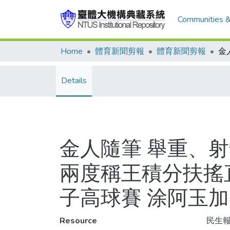
Communities &
Home
體育新聞剪報
體育新聞剪報
Details
金人隨筆 舉重、
兩度稱王積分扶搖直
子高球賽 涂阿玉
Resource
民生報