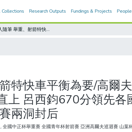
 Collections
Research Outputs
Fundings & Projects
People
金人隨筆 舉重、射箭特快車平衡為要/高爾夫亞洲巡迴賽前七站 兩度稱王積分扶搖直上 呂西鈞670分領先各國好手 日本山葉女子高球賽 涂阿玉加賽兩洞封后
射箭特快車平衡為要/高爾
上 呂西鈞670分領先各
加賽兩洞封后
, 全國中正杯舉重賽 全國青年杯射箭賽 亞洲高爾夫巡迴賽 山葉杯