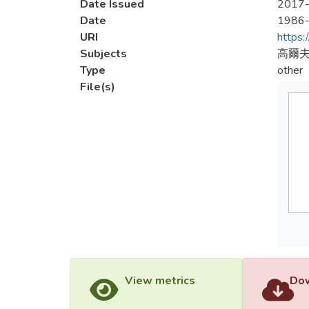
Date Issued
2017-
Date
1986
URI
https:
Subjects
高爾夫
Type
other
File(s)
View metrics
Dow