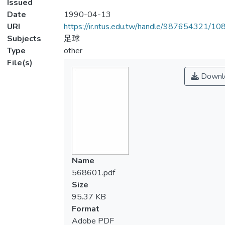
Issued
Date
1990-04-13
URI
https://ir.ntus.edu.tw/handle/987654321/1
Subjects
足球
Type
other
File(s)
Downl
Name
568601.pdf
Size
95.37 KB
Format
Adobe PDF