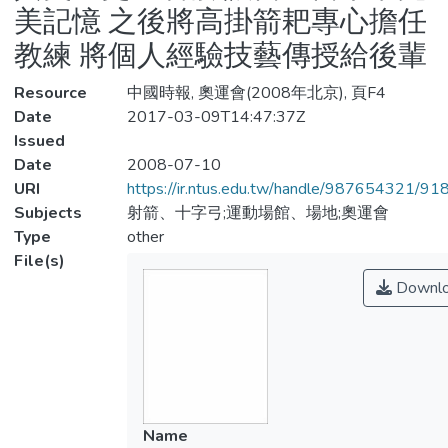
美記憶 之後將高掛箭耙專心擔任
教練 將個人經驗技藝傳授給後輩
Resource
中國時報, 奧運會(2008年北京), 頁F4
Date
2017-03-09T14:47:37Z
Issued
Date
2008-07-10
URI
https://ir.ntus.edu.tw/handle/987654321/91
Subjects
射箭、十字弓;運動場館、場地;奧運會
Type
other
File(s)
Downl
Name