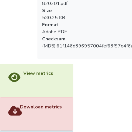
820201.pdf
Size
530.25 KB
Format
Adobe PDF
Checksum
(MD5):61f146d396957004fef63f97e4f6
View metrics
Download metrics