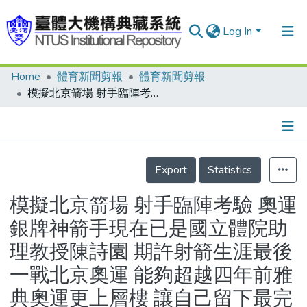
Log In
Home
體育新聞剪報
體育新聞剪報
Communities & Collections
模擬北京箭場 射手臨陣考驗 奧運銀牌神箭手現在已是國立體院助理教授陳詩園 期許射箭生涯最後一戰北京奧運 能夠超越四年前雅典奧運更上層樓 讓自己留下最完美記憶 之後將高掛箭耙專心擔任教練 將個人經驗技藝傳授給後輩
Research Outputs
Fundings & Projects
Details
People
Export
Statistics
Organizations
模擬北京箭場 射手臨陣考驗 奧運
Statistics
銀牌神箭手現在已是國立體院助
理教授陳詩園 期許射箭生涯最後
一戰北京奧運 能夠超越四年前雅
典奧運更上層樓 讓自己留下最完