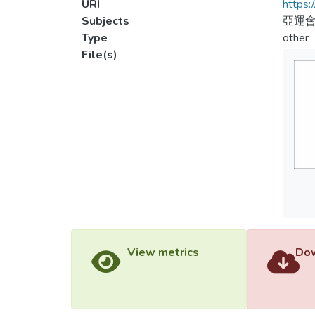
URI
https:
Subjects
亞運會
Type
other
File(s)
View metrics
Dow