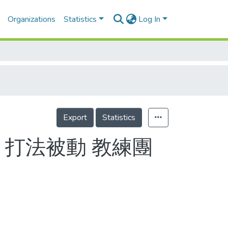
Organizations
Statistics
Log In
Export
Statistics
 打法被動 教練團