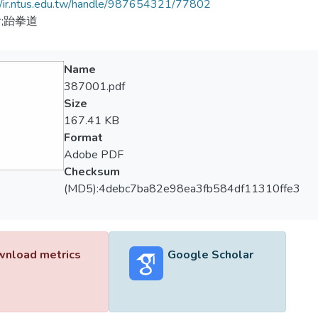
//ir.ntus.edu.tw/handle/987654321/77802
;跆拳道
Name
387001.pdf
Size
167.41 KB
Format
Adobe PDF
Checksum
(MD5):4debc7ba82e98ea3fb584df11310ffe3
nload metrics
Google Scholar