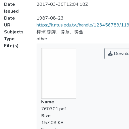
Date
2017-03-30T12:04:18Z
Issued
Date
1987-08-23
URI
https://ir.ntus.edu.tw/handle/123456789/1
Subjects
棒球;獎牌、獎章、獎金
Type
other
File(s)
Downlo
Name
760301.pdf
Size
157.08 KB