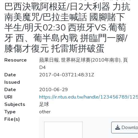
巴西決戰阿根廷/日2大利器 力抗
南美魔咒/巴拉圭喊話 國腳賭下
半生/明天02:30 西班牙VS.葡萄
牙 西、葡半島內戰 拼臨門一腳/
膝傷才復元 托雷斯拼破蛋
Resource
蘋果日報, 世界杯足球賽(2010年南非), 頁
D4
Date
2017-04-03T21:48:31Z
Issued
Date
2010-06-29
URI
https://ir.ntus.edu.tw/handle/123456789/1
Subjects
足球
Type
other
File(s)
Downlo