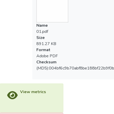
Name
01.pdf
Size
891.27 KB
Format
Adobe PDF
Checksum
(MD5):004bf6c9b70abf8be188bf22b9f0
View metrics