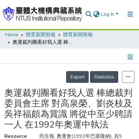
Log In
Home
體育新聞剪報
體育新聞剪報
Communities & Collections
奧運裁判團看好我人選 棒總裁判委員會主席 對高泉榮、劉炎枝及吳祥福頗為賞識 將從中至少聘請一人 在1992年奧運中執法
Research Outputs
Fundings & Projects
Details
People
Export
Statistics
Organizations
奧運裁判團看好我人選 棒總裁判
Statistics
委員會主席 對高泉榮、劉炎枝及
吳祥福頗為賞識 將從中至少聘請
一人 在1992年奧運中執法
Resource
民生報, 奧運會(1992年巴塞隆納), 頁5