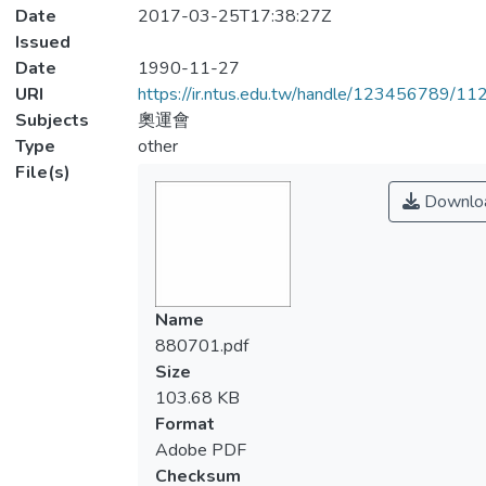
Date
2017-03-25T17:38:27Z
Issued
Date
1990-11-27
URI
https://ir.ntus.edu.tw/handle/123456789/1
Subjects
奧運會
Type
other
File(s)
Downlo
Name
880701.pdf
Size
103.68 KB
Format
Adobe PDF
Checksum