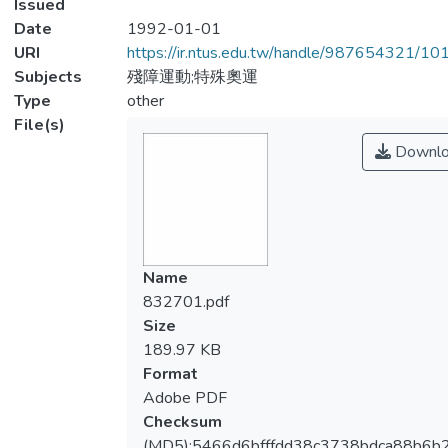
Issued
Date
1992-01-01
URI
https://ir.ntus.edu.tw/handle/987654321/1
Subjects
殘障運動;特殊奧運
Type
other
File(s)
Downlo
Name
832701.pdf
Size
189.97 KB
Format
Adobe PDF
Checksum
(MD5):5466d6bfffdd38c3738bdca88b6b