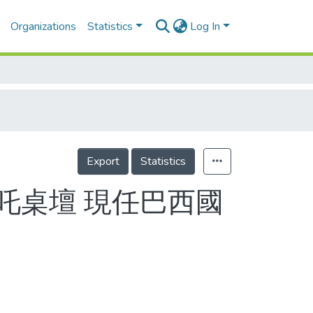
Organizations
Statistics
Log In
Export
Statistics
吒桌壇 現任巴西國