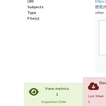
URI
https:
Subjects
體育評
Type
other
File(s)
Dow
View metrics
1
Last Week
Acquisition Date
1