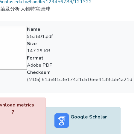
//ir.ntus.edu.tw/handle/123456789/121322
論及分析;人物特寫;桌球
Name
953801.pdf
Size
147.29 KB
Format
Adobe PDF
Checksum
(MD5):513e81c3e17431c516ee4138cb54a21d
nload metrics
7
Google Scholar