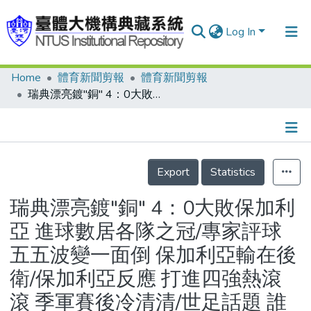
Log In
Home
體育新聞剪報
體育新聞剪報
Communities & Collections
瑞典漂亮鍍"銅" 4：0大敗保加利亞 進球數居各隊之冠/專家評球 五五波變一面倒 保加利亞輸在後衛/保加利亞反應 打進四強熱滾滾 季軍賽後冷清清/世足話題 誰來破六球障礙？/歷屆世足杯入球王/歷屆世界杯進球最多球隊及入球率/後衛 名號不響功勞不小 巴西、義大利過關斬將全靠鐵衛/從數字看世足 非洲前峰都有9/體育小百科 此football非彼football/世足趣聞 總統、小民賭興盎然 12號球員、巫師各顯神通
Research Outputs
Fundings & Projects
Details
People
Export
Statistics
Organizations
瑞典漂亮鍍"銅" 4：0大敗保加利
Statistics
亞 進球數居各隊之冠/專家評球
五五波變一面倒 保加利亞輸在後
衛/保加利亞反應 打進四強熱滾
滾 季軍賽後冷清清/世足話題 誰