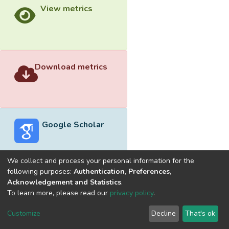
View metrics
Download metrics
Google Scholar
We collect and process your personal information for the
following purposes:
Authentication, Preferences,
Acknowledgement and Statistics
.
Built with
DSpace-CRIS software
- Extension maintained and
To learn more, please read our
privacy policy
.
optimized by
Cookie
Privacy
End User
Send
Customize
Decline
That's ok
settings
policy
Agreement
Feedback