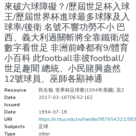
來破六球障礙？/歷屆世足杯入球
王/歷屆世界杯進球最多球隊及入
球率/後衛 名號不響功勞不小 巴
西、義大利過關斬將全靠鐵衛/從
數字看世足 非洲前峰都有9/體育
小百科 此football非彼football/
世足趣聞 總統、小民賭興盎然
12號球員、巫師各顯神通
Resource
民生報, 世界杯足球賽(1994年美國), 頁3
Date
2017-03-16T06:52:16Z
Issued
Date
1994-07-18
URI
https://ir.ntus.edu.tw/handle/987654321/98
Subjects
足球
Type
other