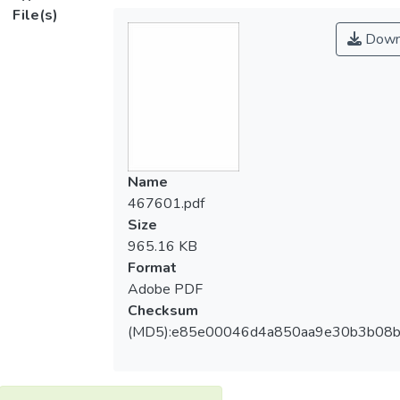
File(s)
Down
Name
467601.pdf
Size
965.16 KB
Format
Adobe PDF
Checksum
(MD5):e85e00046d4a850aa9e30b3b08b