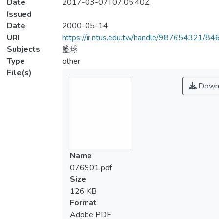
Date
2017-03-07T07:05:40Z
Issued
Date
2000-05-14
URI
https://ir.ntus.edu.tw/handle/987654321/84
Subjects
籃球
Type
other
File(s)
Down
Name
076901.pdf
Size
126 KB
Format
Adobe PDF