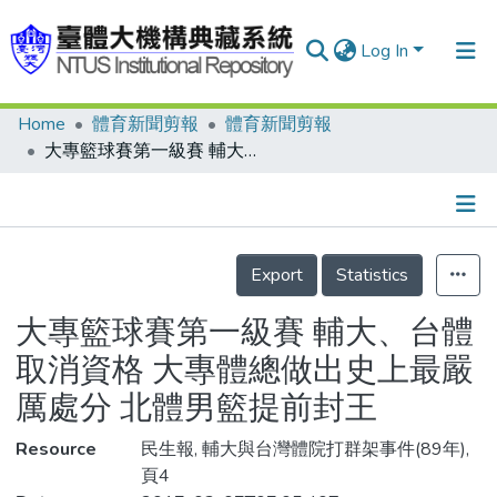
Log In
Home
體育新聞剪報
體育新聞剪報
Communities & Collections
大專籃球賽第一級賽 輔大、台體取消資格 大專體總做出史上最嚴厲處分 北體男籃提前封王
Research Outputs
Fundings & Projects
Details
People
Export
Statistics
Organizations
大專籃球賽第一級賽 輔大、台體
Statistics
取消資格 大專體總做出史上最嚴
厲處分 北體男籃提前封王
Resource
民生報, 輔大與台灣體院打群架事件(89年),
頁4