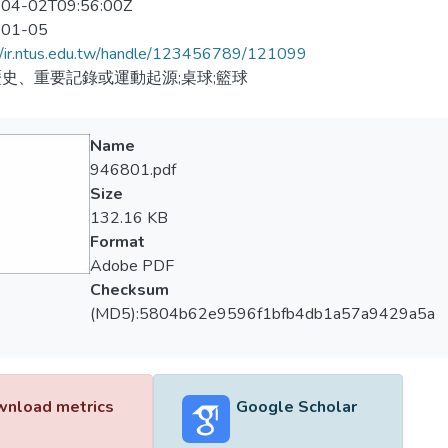
04-02T09:56:00Z
-01-05
//ir.ntus.edu.tw/handle/123456789/121099
史、重要記錄或運動起源;桌球;籃球
Name
946801.pdf
Size
132.16 KB
Format
Adobe PDF
Checksum
(MD5):5804b62e9596f1bfb4db1a57a9429a5a
nload metrics
Google Scholar