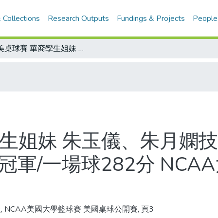
 Collections
Research Outputs
Fundings & Projects
People
全美桌球賽 華裔孿生姐妹 朱玉儀、朱月嫻技冠羣倫 勇奪女子組青少年17歲組雙打冠軍/一場球282分 NCAA大學籃球賽創最高紀錄
孿生姐妹 朱玉儀、朱月嫻技
冠軍/一場球282分 NC
, NCAA美國大學籃球賽 美國桌球公開賽, 頁3