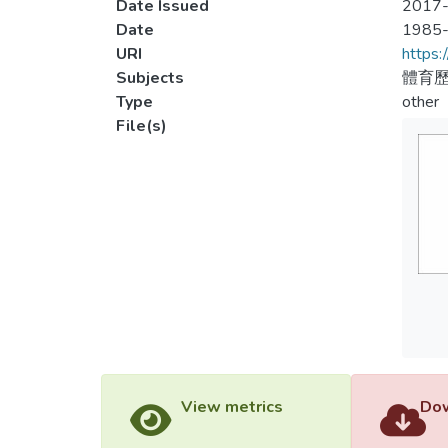
Date Issued
2017-
Date
1985
URI
https:
Subjects
體育歷
Type
other
File(s)
View metrics
Dow