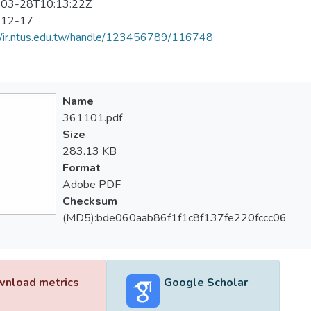
03-28T10:13:22Z
-12-17
//ir.ntus.edu.tw/handle/123456789/116748
Name
361101.pdf
Size
283.13 KB
Format
Adobe PDF
Checksum
(MD5):bde060aab86f1f1c8f137fe220fccc06
nload metrics
Google Scholar