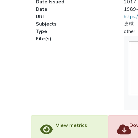
Date Issued
2017-
Date
1989
URI
https:
Subjects
桌球
Type
other
File(s)
View metrics
Dow