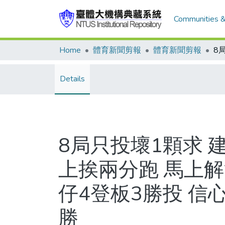
Communities &
Home
體育新聞剪報
體育新聞剪報
Details
8局只投壞1顆求 
上挨兩分跑 馬上解決
仔4登板3勝投 信
勝