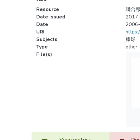
Resource
聯合報
Date Issued
2017-
Date
2006
URI
https:
Subjects
棒球
Type
other
File(s)
View metrics
Dow