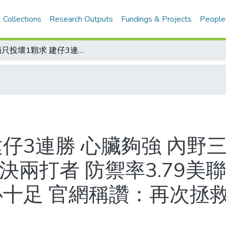
 Collections
Research Outputs
Fundings & Projects
People
8局只投壞1顆求 建仔3連勝 心臟夠強 內野三失誤沒自亂陣腳 8上挨兩分跑 馬上解決兩打者 防禦率3.79美聯隊排17/5月天 建仔4登板3勝投 信心十足 官網稱讚：再次拯救洋基/建仔上看17勝
建仔3連勝 心臟夠強 內野
兩打者 防禦率3.79美聯
心十足 官網稱讚：再次拯救