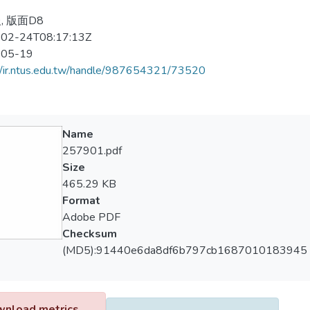
, 版面D8
02-24T08:17:13Z
-05-19
//ir.ntus.edu.tw/handle/987654321/73520
Name
257901.pdf
Size
465.29 KB
Format
Adobe PDF
Checksum
(MD5):91440e6da8df6b797cb1687010183945
nload metrics