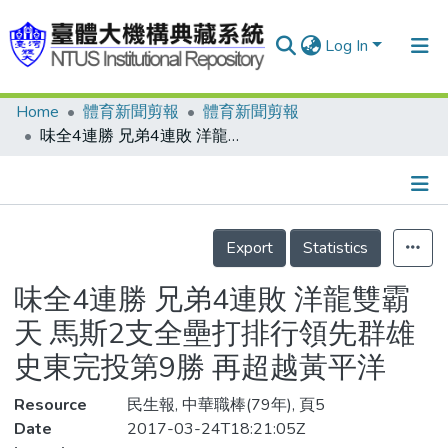
Log In
Home
體育新聞剪報
體育新聞剪報
Communities & Collections
味全4連勝 兄弟4連敗 洋龍雙霸天 馬斯2支全壘打排行領先群雄 史東完投第9勝 再超越黃平洋
Research Outputs
Fundings & Projects
Details
People
Export
Statistics
Organizations
味全4連勝 兄弟4連敗 洋龍雙霸
Statistics
天 馬斯2支全壘打排行領先群雄
史東完投第9勝 再超越黃平洋
Resource
民生報, 中華職棒(79年), 頁5
Date
2017-03-24T18:21:05Z