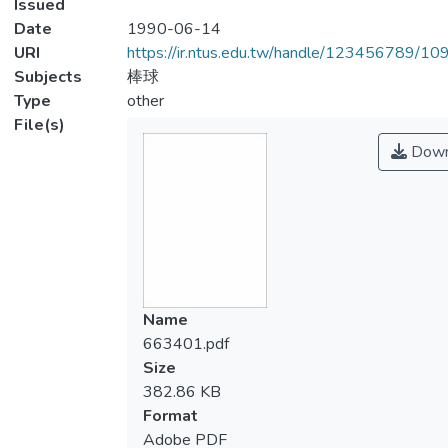
Issued
Date
1990-06-14
URI
https://ir.ntus.edu.tw/handle/123456789/1
Subjects
棒球
Type
other
File(s)
Down
Name
663401.pdf
Size
382.86 KB
Format
Adobe PDF