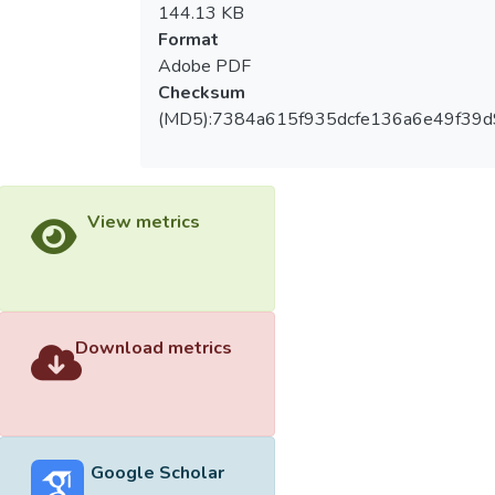
144.13 KB
Format
Adobe PDF
Checksum
(MD5):7384a615f935dcfe136a6e49f39d
View metrics
Download metrics
Google Scholar