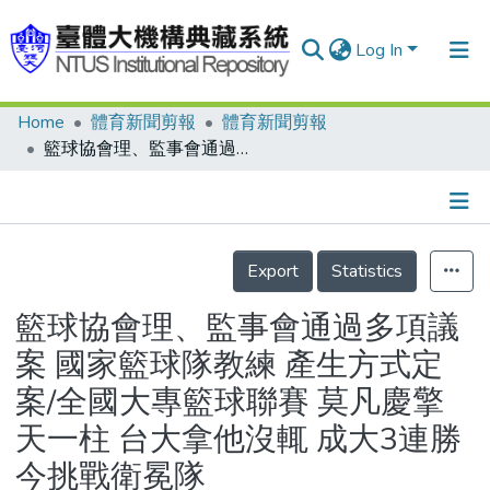
Log In
Home
體育新聞剪報
體育新聞剪報
Communities & Collections
籃球協會理、監事會通過多項議案 國家籃球隊教練 產生方式定案/全國大專籃球聯賽 莫凡慶擎天一柱 台大拿他沒輒 成大3連勝 今挑戰衛冕隊
Research Outputs
Fundings & Projects
Details
People
Export
Statistics
Organizations
籃球協會理、監事會通過多項議
Statistics
案 國家籃球隊教練 產生方式定
案/全國大專籃球聯賽 莫凡慶擎
天一柱 台大拿他沒輒 成大3連勝
今挑戰衛冕隊