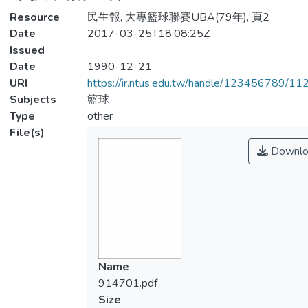
Resource
民生報, 大專籃球聯賽UBA(79年), 頁2
Date
2017-03-25T18:08:25Z
Issued
Date
1990-12-21
URI
https://ir.ntus.edu.tw/handle/123456789/1
Subjects
籃球
Type
other
File(s)
Downlo
Name
914701.pdf
Size