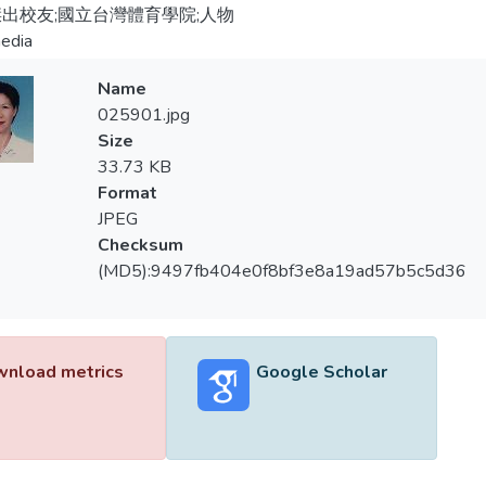
出校友;國立台灣體育學院;人物
edia
Name
025901.jpg
Size
33.73 KB
Format
JPEG
Checksum
(MD5):9497fb404e0f8bf3e8a19ad57b5c5d36
nload metrics
Google Scholar