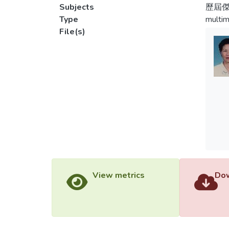
Subjects
歷屆傑
Type
multim
File(s)
View metrics
Dow