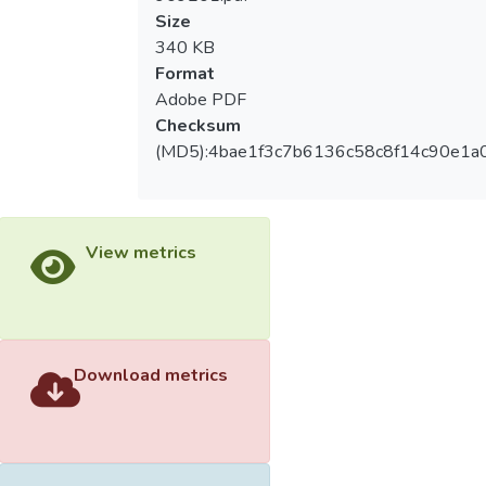
Size
340 KB
Format
Adobe PDF
Checksum
(MD5):4bae1f3c7b6136c58c8f14c90e1a
View metrics
Download metrics