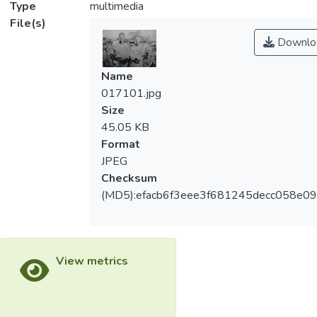
Type
multimedia
File(s)
Downlo
Name
017101.jpg
Size
45.05 KB
Format
JPEG
Checksum
(MD5):efacb6f3eee3f681245decc058e0
View metrics