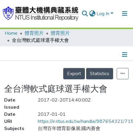
Log In
Home
體育照片
體育照片
Communities & Collections
全台灣軟式庭球選手權大會
Research Outputs
Fundings & Projects
Details
People
Export
Statistics
Organizations
全台灣軟式庭球選手權大會
Statistics
Date
2017-02-20T14:40:00Z
Issued
Date
2017-01-01
URI
https://ir.ntus.edu.tw/handle/987654321/71
Subjects
台灣百年體育影像展;國內賽會