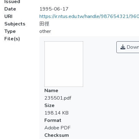
Issued
Date
1995-06-17
URI
https://ir.ntus.edu.tw/handle/987654321/96
Subjects
田徑
Type
other
File(s)
Down
Name
235501.pdf
Size
198.14 KB
Format
Adobe PDF
Checksum